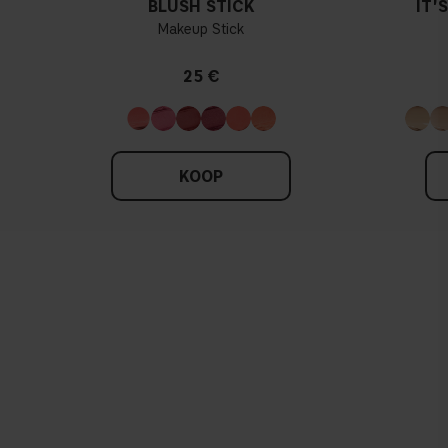
BLUSH STICK
IT'
Makeup Stick
25 €
KOOP