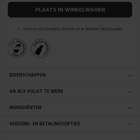
PLAATS IN WINKELWAGEN
GRATIS VERZENDING BOVEN 30 € BINNEN NEDERLAND
EIGENSCHAPPEN
Geschikt voor alle haartypes
GA ALS VOLGT TE WERK
Tot 8 uur controle
Geen plakkerig gevoel
INGREDIËNTEN
Voor gedetailleerde styling
Ideaal voor onderweg
VERZEND- EN BETALINGSOPTIES
15ml / 0.5 fl. oz.