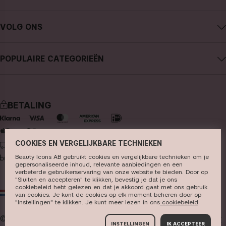
Carrière
Contact CAIA
Algemene voorwaarden
VOLG ONS
Aankoop annuleren
Privacybeleid
Instagram
Traceer mijn bestelling
Cookies
POPULAIRE CATEGORIEËN
Facebook
FAQ - Veelgestelde vragen en antwoorden
Pers
nieuws
YouTube
Recensies
Winkels
bestseller
TikTok
BETALING
make-up
Pinterest
huidverzorging
COOKIES EN VERGELIJKBARE TECHNIEKEN
LEVERING
haarverzorging
Beauty Icons AB gebruikt cookies en vergelijkbare technieken om je
parfum
gepersonaliseerde inhoud, relevante aanbiedingen en een
verbeterde gebruikerservaring van onze website te bieden. Door op
"Sluiten en accepteren" te klikken, bevestig je dat je ons
kwasten & tools
cookiebeleid hebt gelezen en dat je akkoord gaat met ons gebruik
NL
EUR
van cookies. Je kunt de cookies op elk moment beheren door op
kits & sets
"Instellingen" te klikken. Je kunt meer lezen in ons
cookiebeleid​
.
© 2026
Beauty Icons AB. We gebruiken cookies -
lees hier
INSTELLINGEN
IK ACCEPTEER