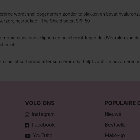
rème wordt snel opgenomen zonder te plakken en bevat hyaluronzuur
dverzorgingsroutine.
The Shield bevat SPF 50+.
mooie glans aan je lippen en beschermt tegen de UV-stralen van de zon
schermt.
n snel absorberend after sun serum dat helpt vocht te bevorderen en
VOLG ONS
POPULAIRE 
Instagram
nieuws
Facebook
bestseller
YouTube
make-up