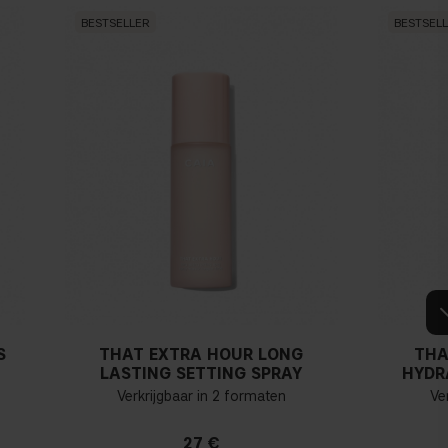
BESTSELLER
BESTSEL
S
THAT EXTRA HOUR LONG
THA
LASTING SETTING SPRAY
HYDR
Verkrijgbaar in 2 formaten
Ve
27 €