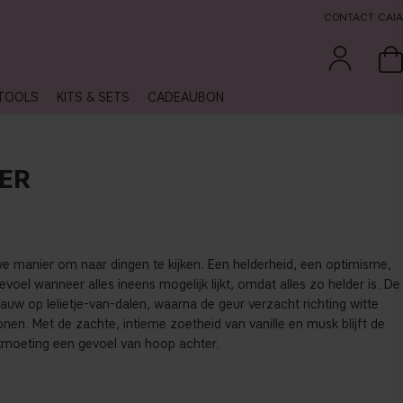
CONTACT CAIA
TOOLS
KITS & SETS
CADEAUBON
ER
we manier om naar dingen te kijken. Een helderheid, een optimisme,
gevoel wanneer alles ineens mogelijk lijkt, omdat alles zo helder is. De
auw op lelietje-van-dalen, waarna de geur verzacht richting witte
nen. Met de zachte, intieme zoetheid van vanille en musk blijft de
tmoeting een gevoel van hoop achter.