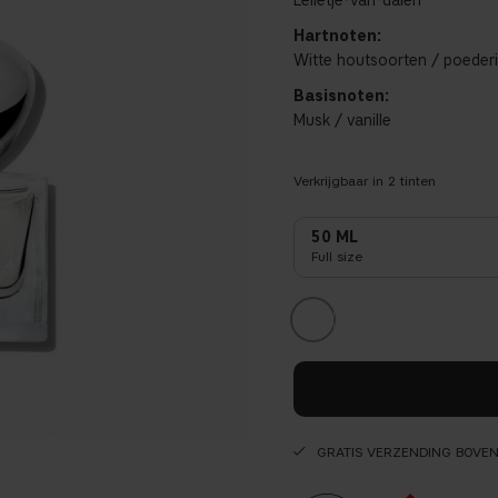
Lelietje-van-dalen
Hartnoten:
Witte houtsoorten / poeder
Basisnoten:
Musk / vanille
Verkrijgbaar in
2
tinten
50 ML
Full size
GRATIS VERZENDING BOVE