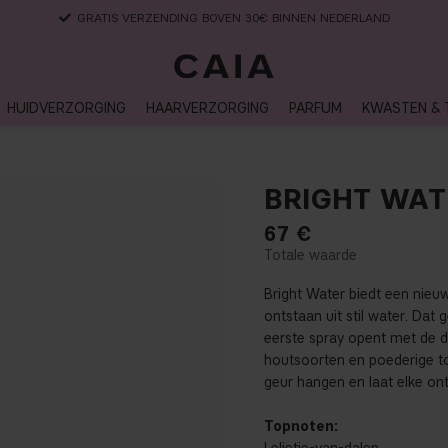
LEVERTIJD: 3-5 WERKDAGEN
HUIDVERZORGING
HAARVERZORGING
PARFUM
KWASTEN & 
BRIGHT WAT
67
€
Bright Water biedt een nieu
ontstaan uit stil water. Dat 
eerste spray opent met de d
houtsoorten en poederige to
geur hangen en laat elke on
Topnoten: