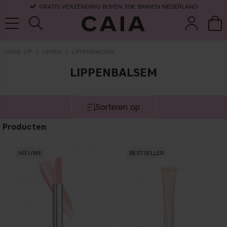
GRATIS VERZENDING BOVEN 30€ BINNEN NEDERLAND
MAKE-UP
LIPPEN
LIPPENBALSEM
LIPPENBALSEM
wasten &
droogshamp
parfum
kits & sets
tools
oo
Sorteren op
Producten
NIEUWE
BESTSELLER