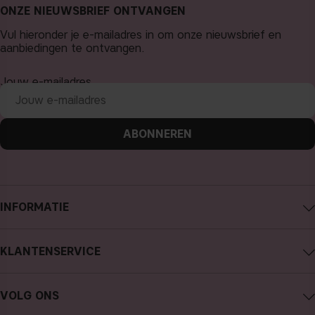
ONZE NIEUWSBRIEF ONTVANGEN
Vul hieronder je e-mailadres in om onze nieuwsbrief en
aanbiedingen te ontvangen.
Jouw e-mailadres
ABONNEREN
INFORMATIE
Over CAIA Cosmetics
KLANTENSERVICE
Carrière
Contact CAIA
Algemene voorwaarden
VOLG ONS
Aankoop annuleren
Privacybeleid