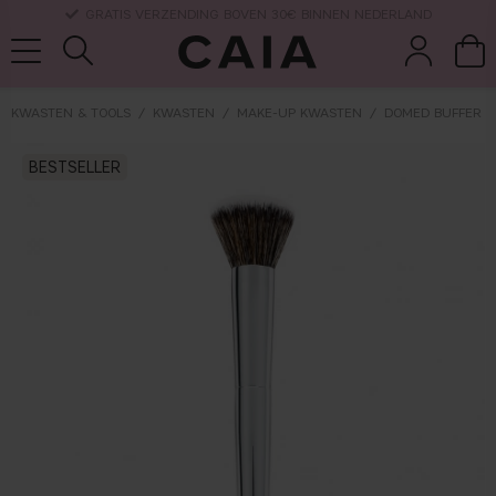
LEVERTIJD: 3-5 WERKDAGEN
KWASTEN & TOOLS
KWASTEN
MAKE-UP KWASTEN
DOMED BUFFER F
wasten &
droogshamp
BESTSELLER
parfum
kits & sets
tools
oo