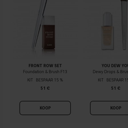
FRONT ROW SET
YOU DEW YO
Foundation & Brush F13
Dewy Drops & Bru
KIT
15 %
KIT
1
51 €
51 €
KOOP
KOOP