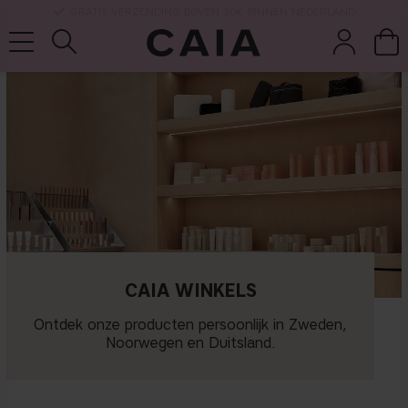
LEVERTIJD: 3-5 WERKDAGEN
wasten &
droogshamp
parfum
kits & sets
tools
oo
CAIA WINKELS
Ontdek onze producten persoonlijk in Zweden,
Noorwegen en Duitsland.