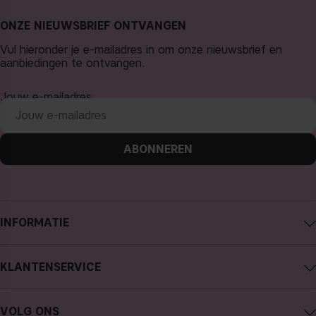
ONZE NIEUWSBRIEF ONTVANGEN
Vul hieronder je e-mailadres in om onze nieuwsbrief en
aanbiedingen te ontvangen.
Jouw e-mailadres
ABONNEREN
INFORMATIE
Over CAIA Cosmetics
KLANTENSERVICE
Carrière
Contact CAIA
Algemene voorwaarden
VOLG ONS