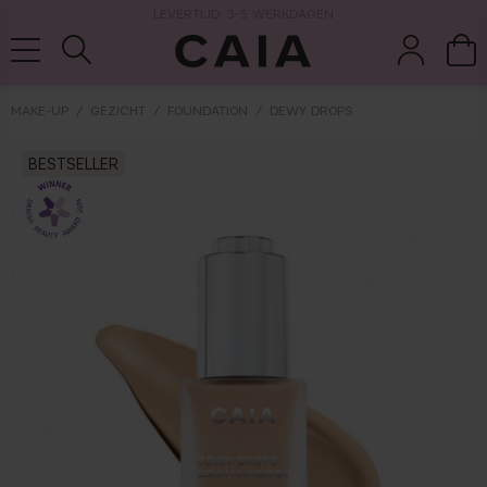
LEVERTIJD: 3-5 WERKDAGEN
MAKE-UP
GEZICHT
FOUNDATION
DEWY DROPS
wasten &
droogshamp
BESTSELLER
parfum
kits & sets
tools
oo