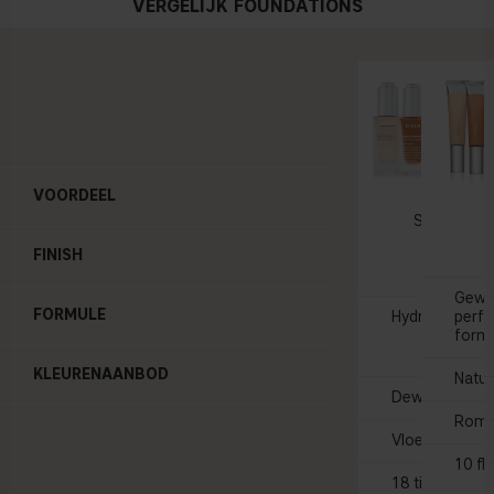
VERGELIJK FOUNDATIONS
VOORDEEL
DEWY D
Serum Fou
37 
FINISH
Gewi
FORMULE
Hydraterende 
perfe
form
KLEURENAANBOD
Natuu
Dewy gloed
Romi
Vloeibaar
10 fle
18 tinten met 