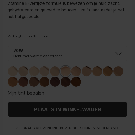
vitamine
E-
verrijkte
formule
is
bewezen
om je
huid
zacht
,
gehydrateerd
en
gevoed
te
houden
–
zelfs
lang
nadat
je het
hebt
afgespoeld
.
Verkrijgbaar in
18
tinten
20W
Licht met warme ondertonen
mijn tint bepalen
PLAATS IN WINKELWAGEN
GRATIS VERZENDING BOVEN 30 € BINNEN NEDERLAND