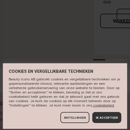
dekking
WINKE
COOKIES EN VERGELIJKBARE TECHNIEKEN
Beauty Icons AB gebruikt cookies en vergelijkbare technieken om je
gepersonaliseerde inhoud, relevante aanbiedingen en een
verbeterde gebruikerservaring van onze website te bieden. Door op
"Sluiten en accepteren" te klikken, bevestig je dat je ons
cookiebeleid hebt gelezen en dat je akkoord gaat met ons gebruik
van cookies. Je kunt de cookies op elk moment beheren door op
ONZE NIEUWSBRIEF ONTVANGEN
"Instellingen" te klikken. Je kunt meer lezen in ons
cookiebeleid​
.
Vul hieronder je e-mailadres in om onze nieuwsbrief en
INSTELLINGEN
IK ACCEPTEER
aanbiedingen te ontvangen.