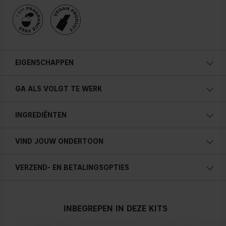
EIGENSCHAPPEN
Verhoogt hydratatie met +62% na 12 uur**
GA ALS VOLGT TE WERK
Egaliseert de teint
Langhoudend tot 12 uur*
INGREDIËNTEN
Dewy finish
Gewichtloze en opbouwbare dekking
VIND JOUW ONDERTOON
Blurring-effect
Naadloos resultaat
VERZEND- EN BETALINGSOPTIES
Koele ondertoon
Huid voelt zacht en elastisch aan
Blauw, roze of roodachtige huid
Glycerine voor intense hydratatie
Vitamine E als antioxidant
INBEGREPEN IN DEZE KITS
Niet-comedogeen