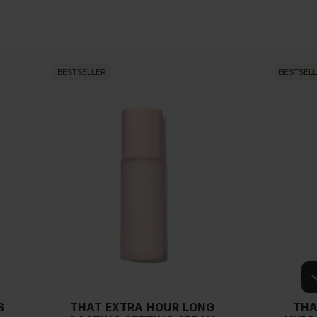
BESTSELLER
BESTSEL
S
THAT EXTRA HOUR LONG
THA