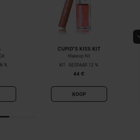
S
CUPID’S KISS KIT
Oil
Makeup Kit
8 %
KIT
12 %
44 €
KOOP