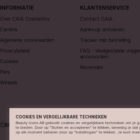
INFORMATIE
KLANTENSERVICE
Over CAIA Cosmetics
Contact CAIA
Carrière
Aankoop annuleren
Algemene voorwaarden
Traceer mijn bestelling
Privacybeleid
FAQ - Veelgestelde vrage
antwoorden
Cookies
Recensies
Pers
Winkels
COOKIES EN VERGELIJKBARE TECHNIEKEN
Beauty Icons AB gebruikt cookies en vergelijkbare technieken om je 
BETALING
te bieden. Door op "Sluiten en accepteren" te klikken, bevestig je da
op elk moment beheren door op "Instellingen" te klikken. Je kunt mee