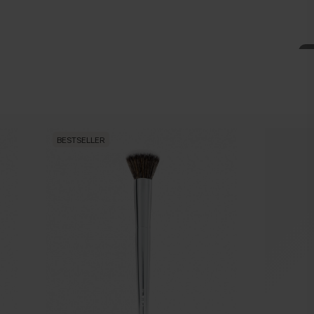
Warme ondertoon
BESTSELLER
BESTSEL
Gele, olidfkleurige of gouden huld
Hoe weet ik welke ondertoon ik heb?
aderen hebt, heb je waarschijnlijk een koele ondertoon, als je aderen
roen gaan, neig je naar een warme ondertoon. Als er geen duidelijk
uren is, heb je waarschijnlijk een neutrale ondertoon. Bij een koele
tion gebruiken die naar roze neigt, terwijl een gelere foundation bij
een warme ondertoon past.