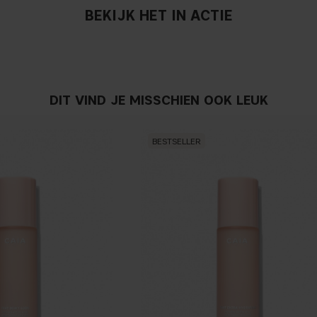
BEKIJK HET IN ACTIE
DIT VIND JE MISSCHIEN OOK LEUK
BESTSELLER
Als je blauwe/donkerpaarse 
meer in de richting van g
onderscheid tussen de kle
ondertoon moet je een founda