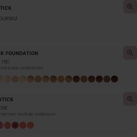
TICK
YOURSELF
CK FOUNDATION
 10C
t mit koele ondertonen
STICK
OSE
met een neutrale ondertoon