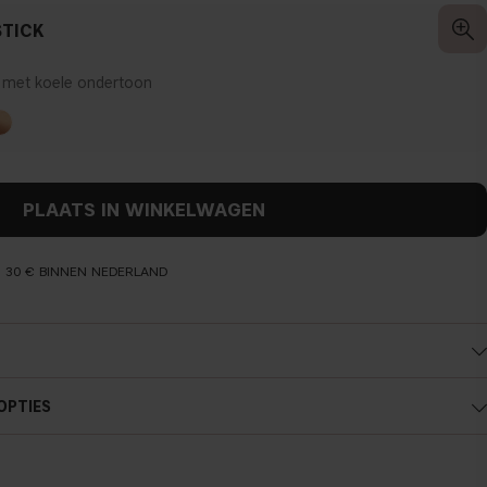
TICK
 met koele ondertoon
PLAATS IN WINKELWAGEN
N 30 € BINNEN NEDERLAND
OPTIES
Koele ondertoon
Blauw, roze of roodachtige huid