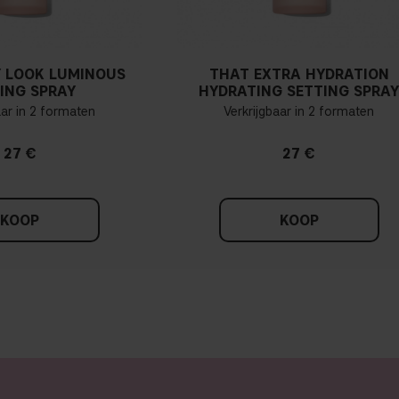
Pak een wit kledingstuk en h
 LOOK LUMINOUS
THAT EXTRA HYDRATION
je een koele ondertoon, met
ING SPRAY
HYDRATING SETTING SPRA
moeilijk vindt om de kleur 
aar in 2 formaten
Verkrijgbaar in 2 formaten
27 €
27 €
KOOP
KOOP