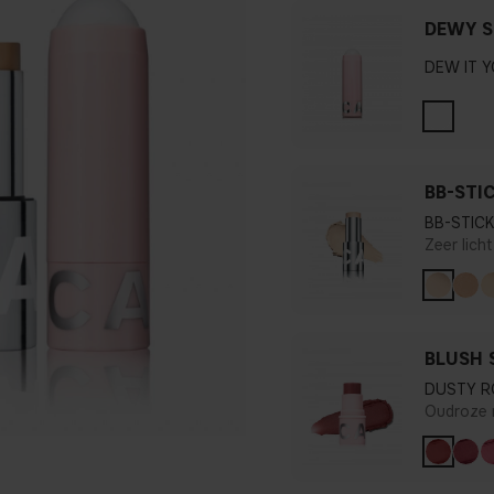
DEWY S
DEW IT 
BB-STI
BB-STICK
Zeer lich
BLUSH 
DUSTY R
Oudroze 