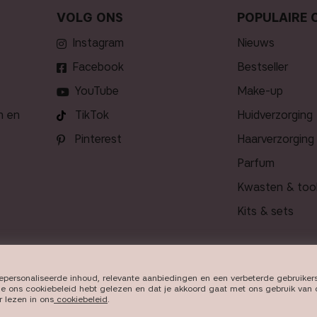
VOLG ONS
POPULAIRE 
Instagram
nieuws
Facebook
bestseller
YouTube
make-up
n en
TikTok
huidverzorging
Pinterest
haarverzorging
parfum
kwasten & too
kits & sets
gepersonaliseerde inhoud, relevante aanbiedingen en een verbeterde gebruiker
LEVERING
t je ons cookiebeleid hebt gelezen en dat je akkoord gaat met ons gebruik van 
r lezen in ons
cookiebeleid​
.