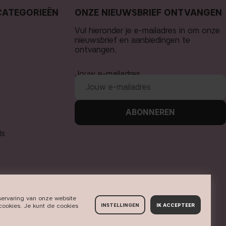
CATEGORIEËN
ONZE NIEUWSBRIEF ONTVANGEN
Vul hieronder je e-mailadres in om onze
nieuwsbrief en aanbiedingen te
ontvangen.
Jouw e-mailadres
ABONNEREN
ls
servaring van onze website
cookies. Je kunt de cookies
INSTELLINGEN
IK ACCEPTEER