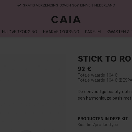
LEVERTIJD: 3-5 WERKDAGEN
HUIDVERZORGING
HAARVERZORGING
PARFUM
KWASTEN & 
STICK TO RO
92
€
104 €
104 €
De eenvoudige beautyroutine 
een harmonieuze basis met z
PRODUCTEN IN DEZE KIT
Kies tint/producttype