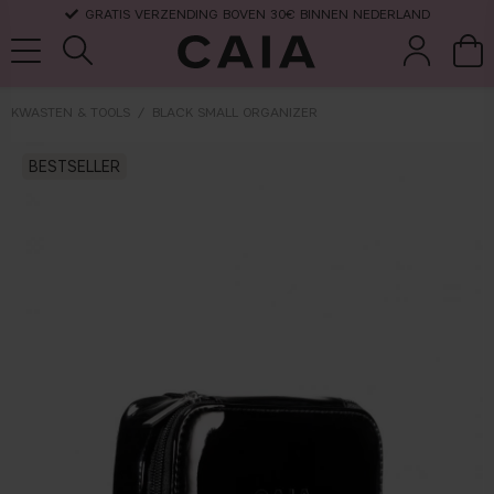
GRATIS VERZENDING BOVEN 30€ BINNEN NEDERLAND
KWASTEN & TOOLS
BLACK SMALL ORGANIZER
wasten &
droogshamp
BESTSELLER
parfum
kits & sets
tools
oo