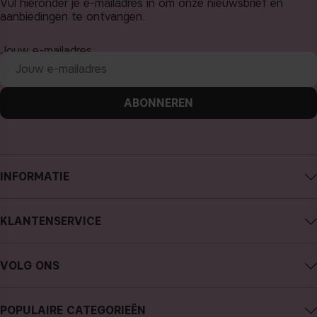
Vul hieronder je e-mailadres in om onze nieuwsbrief en
aanbiedingen te ontvangen.
Jouw e-mailadres
ABONNEREN
INFORMATIE
Over CAIA Cosmetics
KLANTENSERVICE
Carrière
Contact CAIA
Algemene voorwaarden
VOLG ONS
Aankoop annuleren
Privacybeleid
Instagram
Traceer mijn bestelling
Cookies
POPULAIRE CATEGORIEËN