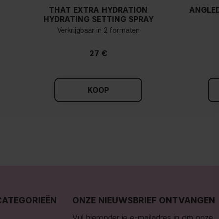
THAT EXTRA HYDRATION
ANGLED
HYDRATING SETTING SPRAY
Verkrijgbaar in 2 formaten
27 €
KOOP
CATEGORIEËN
ONZE NIEUWSBRIEF ONTVANGEN
Vul hieronder je e-mailadres in om onze