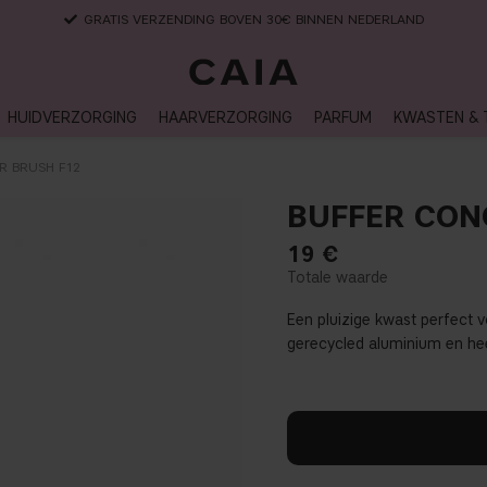
GRATIS VERZENDING BOVEN 30€ BINNEN NEDERLAND
HUIDVERZORGING
HAARVERZORGING
PARFUM
KWASTEN & 
R BRUSH F12
BUFFER CON
19
€
Een pluizige kwast perfect 
gerecycled aluminium en hee