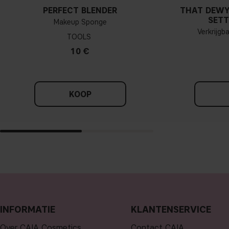
PERFECT BLENDER
THAT DEWY
SETT
Makeup Sponge
Verkrijgb
TOOLS
10 €
KOOP
INFORMATIE
KLANTENSERVICE
Over CAIA Cosmetics
Contact CAIA