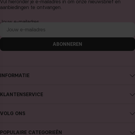
Vul hieronder je e-mailadres in om onze nieuwsbrief en
aanbiedingen te ontvangen.
Jouw e-mailadres
ABONNEREN
INFORMATIE
Over CAIA Cosmetics
KLANTENSERVICE
Carrière
Contact CAIA
Algemene voorwaarden
VOLG ONS
Aankoop annuleren
Privacybeleid
Instagram
Traceer mijn bestelling
Cookies
POPULAIRE CATEGORIEËN