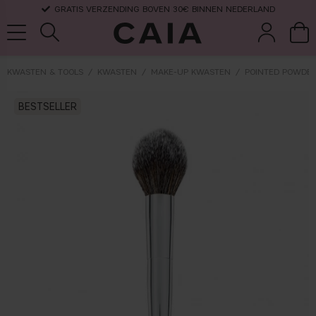
GRATIS VERZENDING BOVEN 30€ BINNEN NEDERLAND
KWASTEN & TOOLS
KWASTEN
MAKE-UP KWASTEN
POINTED POWDER
wasten &
droogshamp
BESTSELLER
parfum
kits & sets
tools
oo