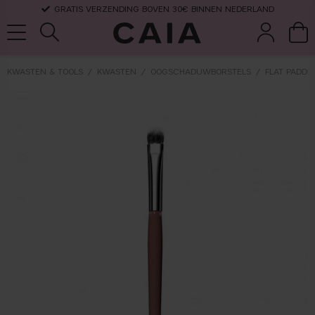
GRATIS VERZENDING BOVEN 30€ BINNEN NEDERLAND
KWASTEN & TOOLS
KWASTEN
OOGSCHADUWBORSTELS
FLAT PADDL
wasten &
droogshamp
parfum
kits & sets
tools
oo