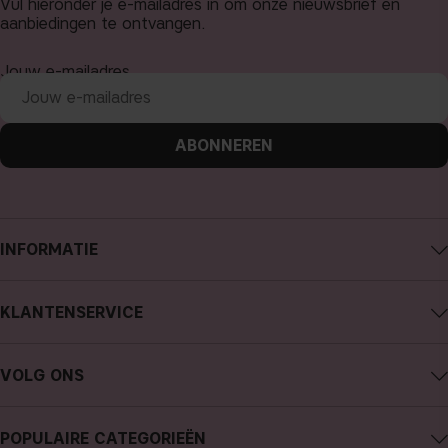
Vul hieronder je e-mailadres in om onze nieuwsbrief en
aanbiedingen te ontvangen.
Jouw e-mailadres
ABONNEREN
INFORMATIE
Over CAIA Cosmetics
KLANTENSERVICE
Carrière
Contact CAIA
Algemene voorwaarden
VOLG ONS
Aankoop annuleren
Privacybeleid
Instagram
Traceer mijn bestelling
Cookies
POPULAIRE CATEGORIEËN