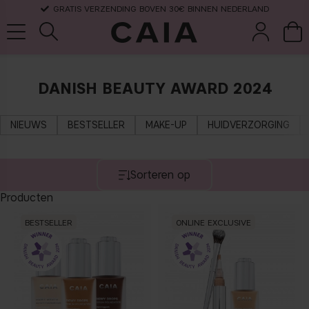
GRATIS VERZENDING BOVEN 30€ BINNEN NEDERLAND
DANISH BEAUTY AWARD 2024
wasten &
droogshamp
parfum
kits & sets
tools
oo
NIEUWS
BESTSELLER
MAKE-UP
HUIDVERZORGING
Sorteren op
Producten
BESTSELLER
ONLINE EXCLUSIVE