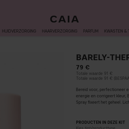
LEVERTIJD: 3-5 WERKDAGEN
HUIDVERZORGING
HAARVERZORGING
PARFUM
KWASTEN & 
BARELY-THE
79
€
91 €
91 €
Bereid voor, perfectioneer
energie en corrigeert kleur, 
Spray fixeert het geheel. Lic
PRODUCTEN IN DEZE KIT
Kies tint/producttype