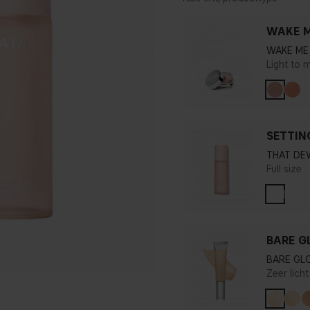
WAKE M
WAKE ME 
Light to 
SETTIN
THAT DE
Full size
BARE G
BARE GL
Zeer licht