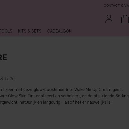
CONTACT CAIA
TOOLS
KITS & SETS
CADEAUBON
RE
13 %
 en fixeer met deze glow-boostende trio. Wake Me Up Cream geeft
Bare Glow Skin Tint egaliseert en verheldert, en de afsluitende Setting
htgewicht, natuurlijk en langdurig – alsof het er nauwelijks is.