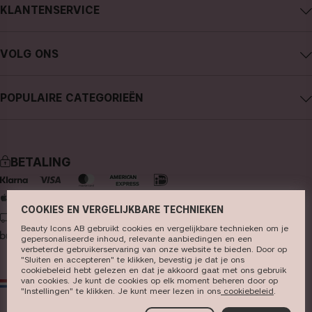
KLANTENSERVICE
Carrière
Contact CAIA
Algemene voorwaarden
VOLG ONS
Aankoop annuleren
Privacybeleid
Instagram
Traceer mijn bestelling
Cookies
POPULAIRE CATEGORIEËN
Facebook
FAQ - Veelgestelde vragen en antwoorden
Pers
nieuws
YouTube
Recensies
Winkels
bestseller
TikTok
BETALING
make-up
Pinterest
huidverzorging
COOKIES EN VERGELIJKBARE TECHNIEKEN
LEVERING
haarverzorging
Beauty Icons AB gebruikt cookies en vergelijkbare technieken om je
gepersonaliseerde inhoud, relevante aanbiedingen en een
parfum
verbeterde gebruikerservaring van onze website te bieden. Door op
"Sluiten en accepteren" te klikken, bevestig je dat je ons
kwasten & tools
cookiebeleid hebt gelezen en dat je akkoord gaat met ons gebruik
van cookies. Je kunt de cookies op elk moment beheren door op
NL
EUR
"Instellingen" te klikken. Je kunt meer lezen in ons
cookiebeleid​
.
kits & sets