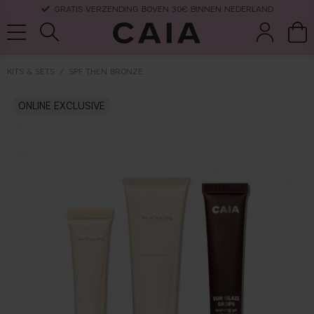
GRATIS VERZENDING BOVEN 30€ BINNEN NEDERLAND
KITS & SETS
SPF THEN BRONZE
wasten &
droogshamp
ONLINE EXCLUSIVE
parfum
kits & sets
tools
oo