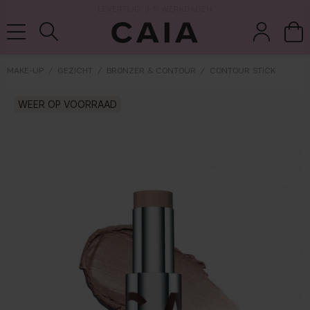
LEVERTIJD: 3-5 WERKDAGEN
MAKE-UP
GEZICHT
BRONZER & CONTOUR
CONTOUR STICK
wasten &
droogshamp
WEER OP VOORRAAD
parfum
kits & sets
tools
oo