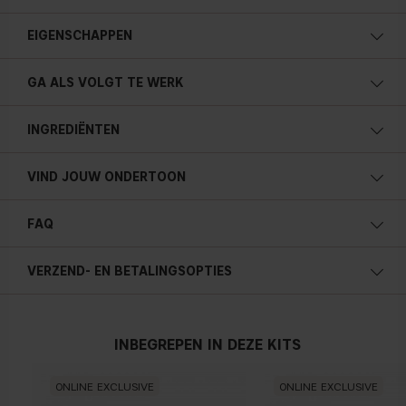
EIGENSCHAPPEN
GA ALS VOLGT TE WERK
INGREDIËNTEN
VIND JOUW ONDERTOON
FAQ
Koele ondertoon
Blauw, roze of roodachtige huid
Hoe gebruik ik de Contour Stick?
VERZEND- EN BETALINGSOPTIES
INBEGREPEN IN DEZE KITS
ONLINE EXCLUSIVE
ONLINE EXCLUSIVE