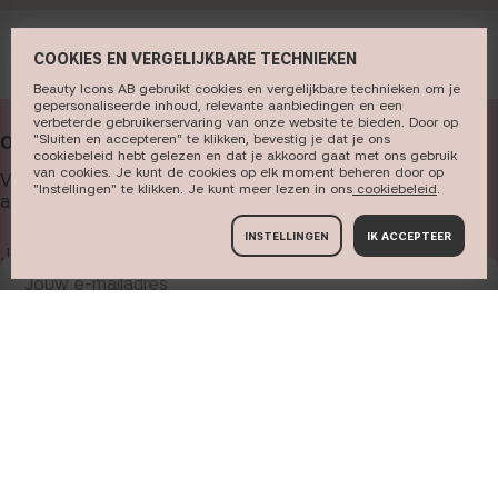
COOKIES EN VERGELIJKBARE TECHNIEKEN
Beauty Icons AB gebruikt cookies en vergelijkbare technieken om je
gepersonaliseerde inhoud, relevante aanbiedingen en een
verbeterde gebruikerservaring van onze website te bieden. Door op
"Sluiten en accepteren" te klikken, bevestig je dat je ons
ONZE NIEUWSBRIEF ONTVANGEN
cookiebeleid hebt gelezen en dat je akkoord gaat met ons gebruik
van cookies. Je kunt de cookies op elk moment beheren door op
Vul hieronder je e-mailadres in om onze nieuwsbrief en
"Instellingen" te klikken. Je kunt meer lezen in ons
cookiebeleid​
.
aanbiedingen te ontvangen.
INSTELLINGEN
IK ACCEPTEER
Jouw e-mailadres
ABONNEREN
INFORMATIE