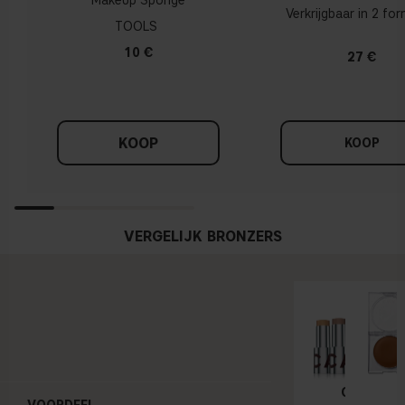
Makeup Sponge
Verkrijgbaar in 2 fo
TOOLS
10 €
27 €
KOOP
KOOP
VERGELIJK BRONZERS
CONTOUR