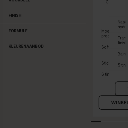
VOORDEEL
Contouring 
29 
FINISH
Naadl
hydra
FORMULE
Moeiteloos co
precieze appli
Tran
finish
KLEURENAANBOD
Soft focus
Balm
Stick
5 tin
6 tinten
WINKE