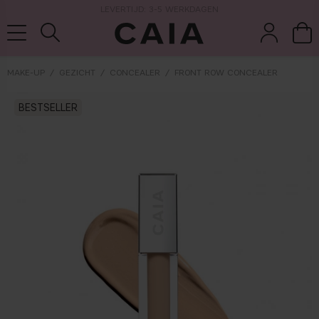
LEVERTIJD: 3-5 WERKDAGEN
MAKE-UP
GEZICHT
CONCEALER
FRONT ROW CONCEALER
wasten &
droogshamp
BESTSELLER
parfum
kits & sets
tools
oo