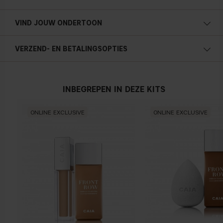
VIND JOUW ONDERTOON
VERZEND- EN BETALINGSOPTIES
Koele ondertoon
Blauw, roze of roodachtige huid
INBEGREPEN IN DEZE KITS
ONLINE EXCLUSIVE
ONLINE EXCLUSIVE
Warme ondertoon
Gele, olidfkleurige of gouden huld