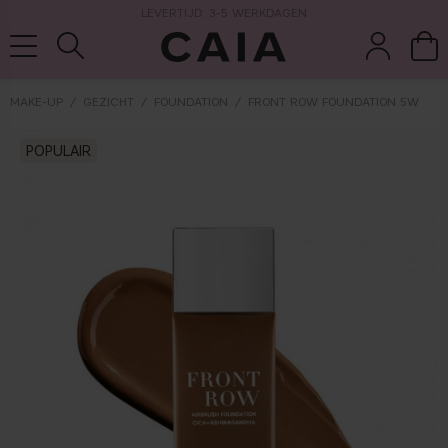
LEVERTIJD: 3-5 WERKDAGEN
MAKE-UP
GEZICHT
FOUNDATION
FRONT ROW FOUNDATION 5W
wasten &
droogshamp
POPULAIR
parfum
kits & sets
tools
oo