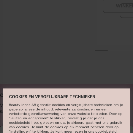
Romig
Vloei
10 flexibele ti
18 ti
dekki
WINKE
COOKIES EN VERGELIJKBARE TECHNIEKEN
Beauty Icons AB gebruikt cookies en vergelijkbare technieken om je
gepersonaliseerde inhoud, relevante aanbiedingen en een
verbeterde gebruikerservaring van onze website te bieden. Door op
"Sluiten en accepteren" te klikken, bevestig je dat je ons
cookiebeleid hebt gelezen en dat je akkoord gaat met ons gebruik
van cookies. Je kunt de cookies op elk moment beheren door op
ONZE NIEUWSBRIEF ONTVANGEN
"Instellingen" te klikken. Je kunt meer lezen in ons
cookiebeleid​
.