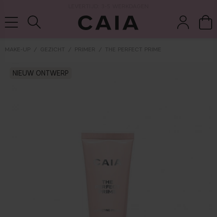
LEVERTIJD: 3-5 WERKDAGEN
MAKE-UP
GEZICHT
PRIMER
THE PERFECT PRIME
wasten &
droogshamp
NIEUW ONTWERP
parfum
kits & sets
tools
oo