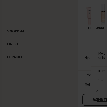
THE PERFEC
WAKE 
VOORDEEL
Hydrating
35 
FINISH
Multi
FORMULE
Hydraterende 
enha
Illum
Transparant
Seru
Gel
WINKE