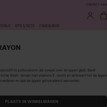
CONTACT CAIA
TOOLS
KITS & SETS
CADEAUBON
CRAYON
ppenstift in potloodvorm die soepel over de lippen glijdt. Biedt
lichte finish. Verrijkt met vitamine E, vormt en definieert het de lippen
overlijnen en laat de lippen gehydrateerd aanvoelen.
PLAATS IN WINKELWAGEN