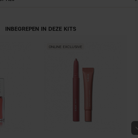
Koele ondertoon
Blauw, roze of roodachtige huid
INBEGREPEN IN DEZE KITS
ONLINE EXCLUSIVE
Warme ondertoon
Gele, olidfkleurige of gouden huld
Hoe weet ik welke ondertoon ik heb?
aderen hebt, heb je waarschijnlijk een koele ondertoon, als je aderen