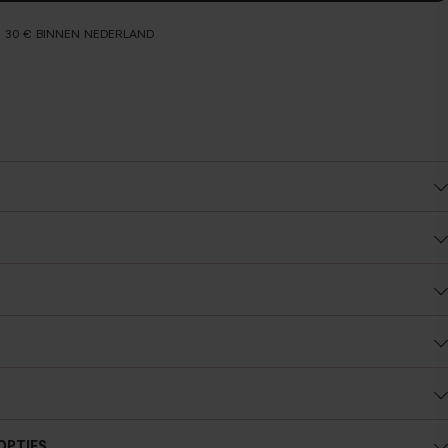
N 30 € BINNEN NEDERLAND
xtuur
oel
OPTIES