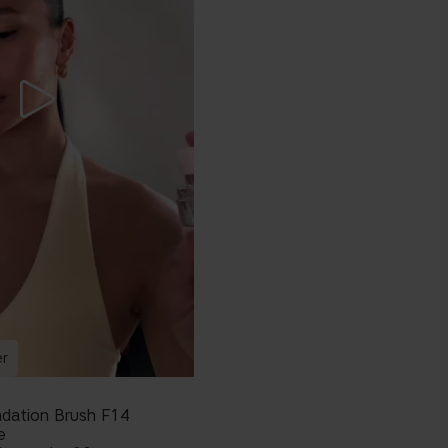
r
ndation Brush F14
e