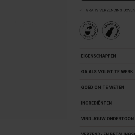
GRATIS VERZENDING BOVE
EIGENSCHAPPEN
Fluweelzachte, zachte te
GA ALS VOLGT TE WERK
Multifunctionele formule
Intense pigmentatie
GOED OM TE WETEN
Natuurlijke finish
Verrijkt met vitamine E
INGREDIËNTEN
Licht en comfortabel gev
1.3g / 0.04 oz
VIND JOUW ONDERTOON
VERZEND- EN BETALINGS