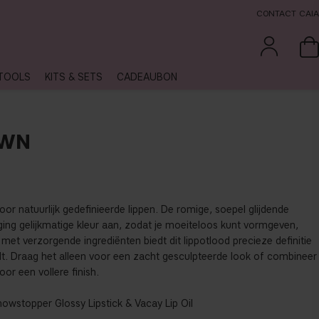
CONTACT CAIA
TOOLS
KITS & SETS
CADEAUBON
OWN
oor natuurlijk gedefinieerde lippen. De romige, soepel glijdende
ing gelijkmatige kleur aan, zodat je moeiteloos kunt vormgeven,
t met verzorgende ingrediënten biedt dit lippotlood precieze definitie
t. Draag het alleen voor een zacht gesculpteerde look of combineer
or een vollere finish.
owstopper Glossy Lipstick & Vacay Lip Oil