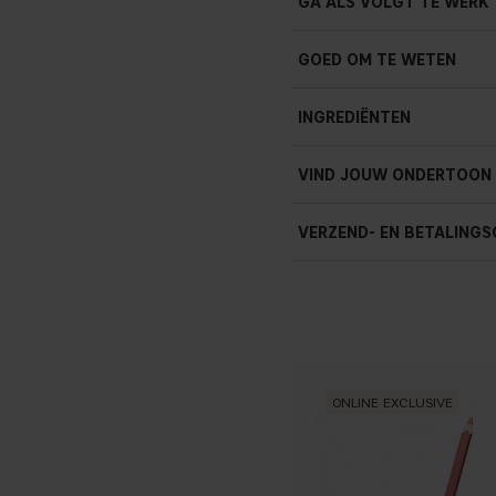
GA ALS VOLGT TE WERK
GOED OM TE WETEN
INGREDIËNTEN
HYDROGENATED VEGETABLE 
VIND JOUW ONDERTOON
MICA, HYDROGENATED POLY
DIMETHICONE, BORON NITR
SYNTHETIC WAX, LECITHIN
VERZEND- EN BETALINGS
SORBITAN TRISTEARATE, TO
77492), IRON OXIDES (CI 77
ONLINE EXCLUSIVE