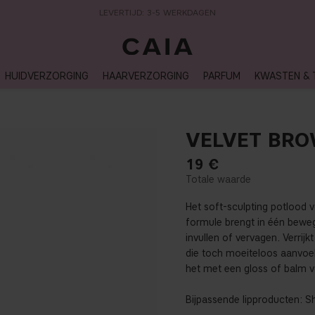
LEVERTIJD: 3-5 WERKDAGEN
HUIDVERZORGING
HAARVERZORGING
PARFUM
KWASTEN & 
VELVET BR
19
€
Het soft-sculpting potlood v
formule brengt in één beweg
invullen of vervagen. Verrijk
die toch moeiteloos aanvoel
het met een gloss of balm vo
Bijpassende lipproducten:
Sh