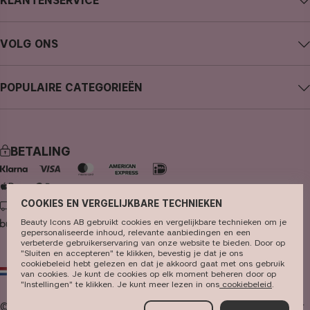
KLANTENSERVICE
Carrière
Contact CAIA
Algemene voorwaarden
VOLG ONS
Aankoop annuleren
Privacybeleid
Instagram
Traceer mijn bestelling
Cookies
POPULAIRE CATEGORIEËN
Facebook
FAQ - Veelgestelde vragen en antwoorden
Pers
nieuws
YouTube
Recensies
Winkels
bestseller
TikTok
BETALING
make-up
Pinterest
huidverzorging
COOKIES EN VERGELIJKBARE TECHNIEKEN
LEVERING
haarverzorging
Beauty Icons AB gebruikt cookies en vergelijkbare technieken om je
parfum
gepersonaliseerde inhoud, relevante aanbiedingen en een
verbeterde gebruikerservaring van onze website te bieden. Door op
"Sluiten en accepteren" te klikken, bevestig je dat je ons
kwasten & tools
cookiebeleid hebt gelezen en dat je akkoord gaat met ons gebruik
NL
EUR
van cookies. Je kunt de cookies op elk moment beheren door op
kits & sets
"Instellingen" te klikken. Je kunt meer lezen in ons
cookiebeleid​
.
© 2026
Beauty Icons AB. We gebruiken cookies -
lees hier