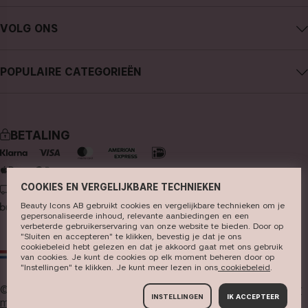
Contact CAIA
Algemene voorwaarden
VOLG ONS
Aankoop annuleren
Privacybeleid
Instagram
Traceer mijn bestelling
Cookies
POPULAIRE CATEGORIEËN
Facebook
FAQ - Veelgestelde vragen en antwoorden
Pers
nieuws
YouTube
Recensies
Winkels
bestseller
TikTok
BETALING
make-up
Pinterest
huidverzorging
COOKIES EN VERGELIJKBARE TECHNIEKEN
LEVERING
haarverzorging
Beauty Icons AB gebruikt cookies en vergelijkbare technieken om je
parfum
gepersonaliseerde inhoud, relevante aanbiedingen en een
verbeterde gebruikerservaring van onze website te bieden. Door op
"Sluiten en accepteren" te klikken, bevestig je dat je ons
kwasten & tools
cookiebeleid hebt gelezen en dat je akkoord gaat met ons gebruik
NL
EUR
van cookies. Je kunt de cookies op elk moment beheren door op
kits & sets
"Instellingen" te klikken. Je kunt meer lezen in ons
cookiebeleid​
.
© 2026
Beauty Icons AB. We gebruiken cookies -
lees hier
INSTELLINGEN
IK ACCEPTEER
meer
.