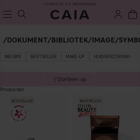
LEVERTIJD: 3-5 WERKDAGEN
/DOKUMENT/BIBLIOTEK/IMAGE/SYMB
wasten &
droogshamp
parfum
kits & sets
tools
oo
NIEUWS
BESTSELLER
MAKE-UP
HUIDVERZORGING
Sorteren op
Producten
BESTSELLER
BESTSELLER