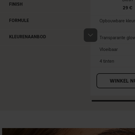
FINISH
29 €
FORMULE
Opbouwbare kleu
KLEURENAANBOD
Transparante glo
Vloeibaar
4 tinten
WINKEL N