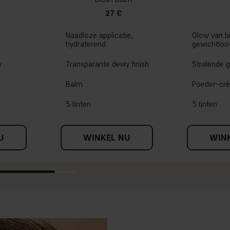
27 €
r
Naadloze applicatie,
Glow van bi
hydraterend
gewichtloo
w
Transparante dewy finish
Stralende 
Balm
Poeder–cr
5 tinten
5 tinten
U
WINKEL NU
WIN