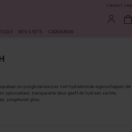
CONTACT CAIA
TOOLS
KITS & SETS
CADEAUBON
H
et squalaan en polyglutaminezuur met hydraterende eigenschappen die
Een opbouwbare, transparante kleur geeft de huid een zachte,
isse, zongekuste glow.