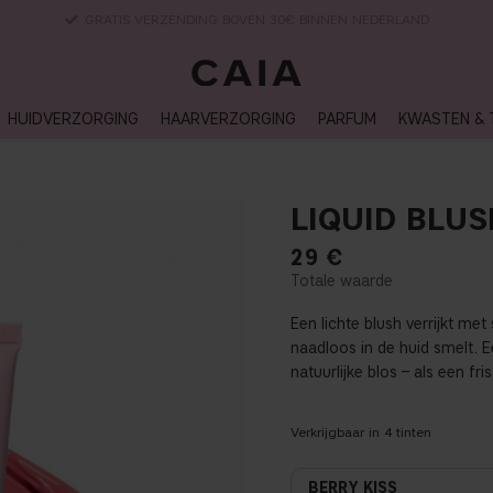
LEVERTIJD: 3-5 WERKDAGEN
HUIDVERZORGING
HAARVERZORGING
PARFUM
KWASTEN & 
LIQUID BLUS
29
€
Een lichte blush verrijkt m
naadloos in de huid smelt. 
natuurlijke blos – als een fr
Verkrijgbaar in
4
tinten
BERRY KISS