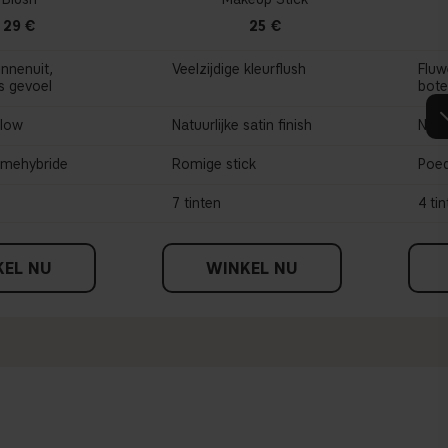
29 €
25 €
nnenuit,
Veelzijdige kleurflush
Fluw
s gevoel
bote
glow
Natuurlijke satin finish
Natu
èmehybride
Romige stick
Poe
7 tinten
4 ti
KEL NU
WINKEL NU