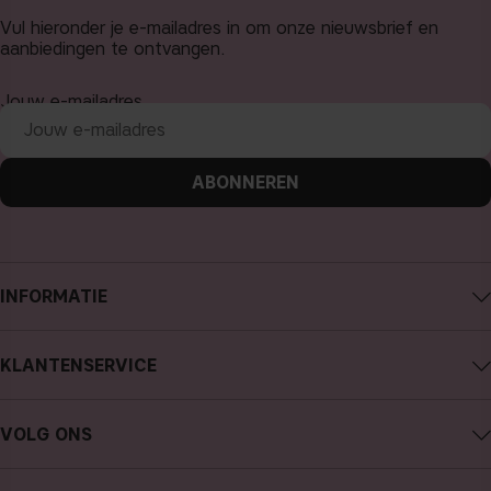
Vul hieronder je e-mailadres in om onze nieuwsbrief en
aanbiedingen te ontvangen.
Jouw e-mailadres
ABONNEREN
INFORMATIE
Over CAIA Cosmetics
KLANTENSERVICE
Carrière
Contact CAIA
Algemene voorwaarden
VOLG ONS
Aankoop annuleren
Privacybeleid
Instagram
Traceer mijn bestelling
Cookies