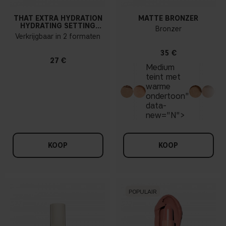
THAT EXTRA HYDRATION
MATTE BRONZER
HYDRATING SETTING
Bronzer
SPRAY
Verkrijgbaar in 2 formaten
35 €
27 €
Medium
teint met
warme
ondertoon"
data-
new="N">
KOOP
KOOP
POPULAIR