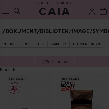
LEVERTIJD: 3-5 WERKDAGEN
/DOKUMENT/BIBLIOTEK/IMAGE/SYMB
wasten &
droogshamp
parfum
kits & sets
tools
oo
NIEUWS
BESTSELLER
MAKE-UP
HUIDVERZORGING
Sorteren op
Producten
BESTSELLER
BESTSELLER