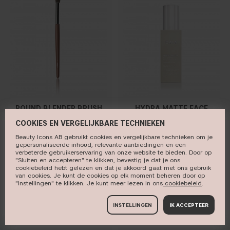
ROUND BLENDER BRUSH
HYDRA MATTE FACE
05
CREAM
COOKIES EN VERGELIJKBARE TECHNIEKEN
Blend out harsh lines
Oily/Combination skin
Beauty Icons AB gebruikt cookies en vergelijkbare technieken om je
BRUSH
DAY CREAM
gepersonaliseerde inhoud, relevante aanbiedingen en een
verbeterde gebruikerservaring van onze website te bieden. Door op
15 €
29 €
"Sluiten en accepteren" te klikken, bevestig je dat je ons
cookiebeleid hebt gelezen en dat je akkoord gaat met ons gebruik
van cookies. Je kunt de cookies op elk moment beheren door op
"Instellingen" te klikken. Je kunt meer lezen in ons
cookiebeleid​
.
KOOP
KOOP
INSTELLINGEN
IK ACCEPTEER