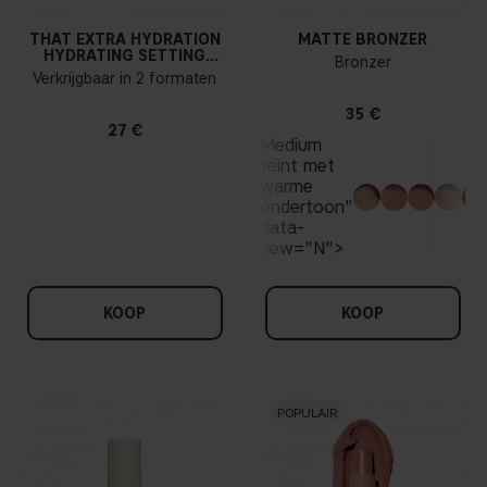
THAT EXTRA HYDRATION
MATTE BRONZER
HYDRATING SETTING
Bronzer
SPRAY
Verkrijgbaar in 2 formaten
35 €
27 €
Medium
teint met
warme
ondertoon"
data-
new="N">
KOOP
KOOP
POPULAIR