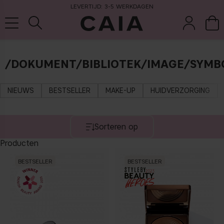
LEVERTIJD: 3-5 WERKDAGEN
/DOKUMENT/BIBLIOTEK/IMAGE/SYMB
wasten &
droogshamp
parfum
kits & sets
tools
oo
NIEUWS
BESTSELLER
MAKE-UP
HUIDVERZORGING
Sorteren op
Producten
BESTSELLER
BESTSELLER