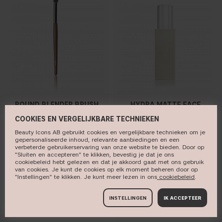
ROUND BLENDER BRUSH
HYDRA MATTE FACE
05
CREAM
COOKIES EN VERGELIJKBARE TECHNIEKEN
Blend out harsh lines
Oily/Combination skin
Beauty Icons AB gebruikt cookies en vergelijkbare technieken om je
BRUSH
DAY CREAM
gepersonaliseerde inhoud, relevante aanbiedingen en een
verbeterde gebruikerservaring van onze website te bieden. Door op
15 €
29 €
"Sluiten en accepteren" te klikken, bevestig je dat je ons
cookiebeleid hebt gelezen en dat je akkoord gaat met ons gebruik
van cookies. Je kunt de cookies op elk moment beheren door op
"Instellingen" te klikken. Je kunt meer lezen in ons
cookiebeleid​
.
KOOP
KOOP
INSTELLINGEN
IK ACCEPTEER